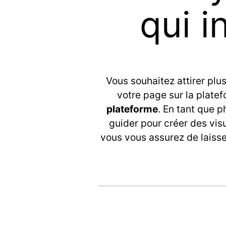
t
qui i
o
s
Vous souhaitez attirer plus
votre page sur la platef
p
plateforme
. En tant que p
guider pour créer des vis
o
vous vous assurez de laiss
u
r