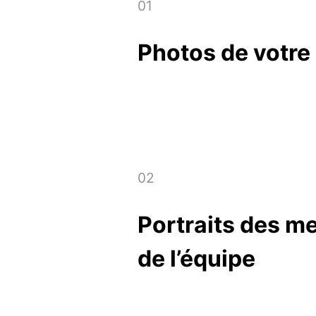
f
01
i
Photos de votre
c
h
e
02
P
Portraits des 
l
de l’équipe
a