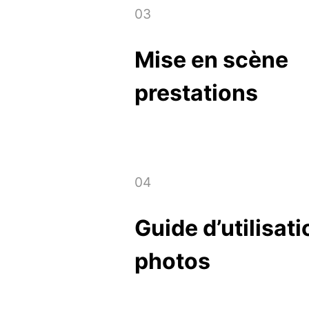
n
03
Mise en scène
i
prestations
t
y
p
04
r
Guide d’utilisat
photos
o