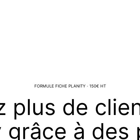
FORMULE FICHE PLANITY · 150€ HT
z plus de clie
y grâce à des