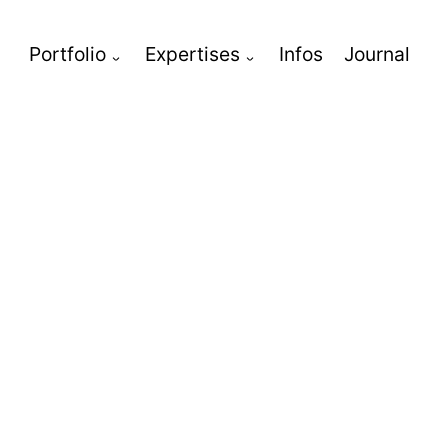
Portfolio
Expertises
Infos
Journal
toggle
toggle
child
child
menu
menu