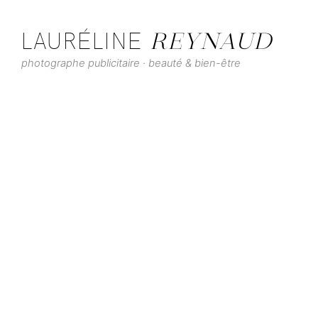
Skip
to
LAURÉLINE
REYNAUD
content
photographe publicitaire · beauté & bien-être